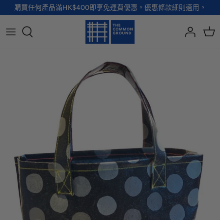
Skip
購買任何產品滿HK$400即享免運費優惠。優惠條款細則適用。
to
content
全部品牌
全部配飾
全部寵物用品
全部生活用品
A - G
手袋
服裝
家居用品及餐具
H - R
首飾
配飾
健康及防護
S - Z
徽章及胸針
玩具
個人護理
小袋及錢包
健康生活
Shoes
襪子