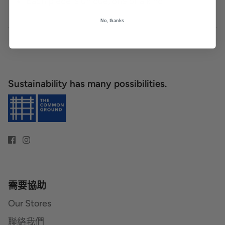
Each piece is unique, one of a kind
No, thanks
Sustainability has many possibilities.
需要協助
Our Stores
聯絡我們