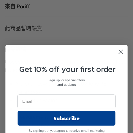
來自
Poriff
此商品暫時缺貨
商品詳情
Upcycled plastic tote bag handmade by disabilities
Get 10% off your first order
in Japan
Sign up for special offers
Material: Low Density Polyethylene PE,
and updates
waterproof
Color: Multi-color
Size: M
Measurement: 21cm x 29cm
Subscribe
Made in Japan
By signing up, you agree to receive email marketing