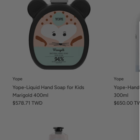
Yope
Yope
Yope-Liquid Hand Soap for Kids
Yope-Hand 
Marigold 400ml
300ml
$578.71 TWD
$650.00 T