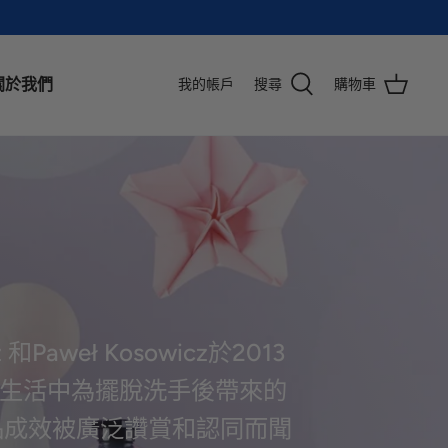
關於我們
我的帳戶
搜尋
購物車
Paweł Kosowicz於2013
常生活中為擺脫洗手後帶來的
品成效被廣泛讚賞和認同而聞