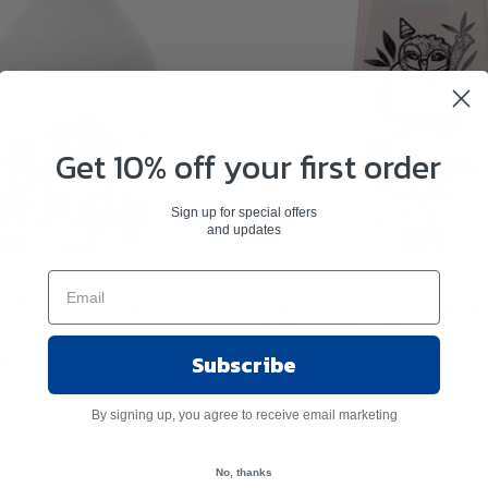
Get 10% off your first order
Sign up for special offers
and updates
Yope
& Body Lotion Fig Tree
Yope-Hand Cream Ginger &
Sandalwood 100ml
Subscribe
WD
$691.93 TWD
By signing up, you agree to receive email marketing
No, thanks