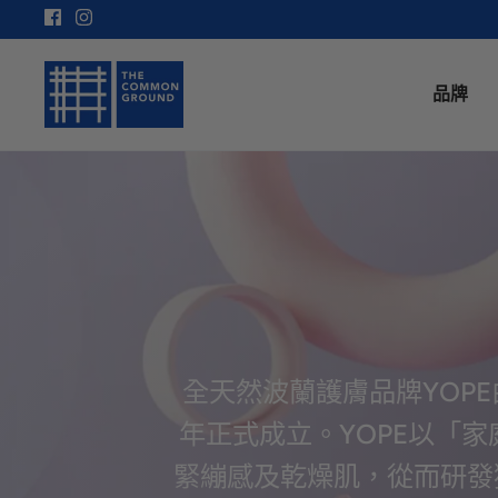
Skip
to
content
品牌
全天然波蘭護膚品牌YOPE由創辦人夫
年正式成立。YOPE以「
緊繃感及乾燥肌，從而研發