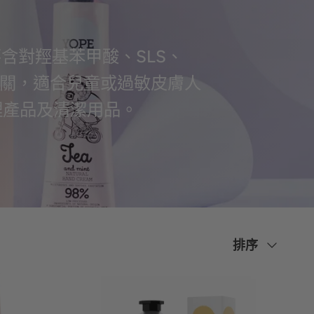
含對羥基苯甲酸、SLS、
把關，適合兒童或過敏皮膚人
理產品及清潔用品。
排
排序
序
方
式