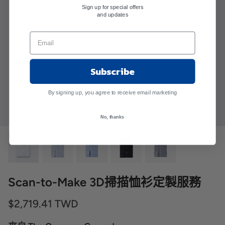
Sign up for special offers
and updates
Subscribe
By signing up, you agree to receive email marketing
No, thanks
Scan-to-Make 3D掃描恤衫定製服務
$2,719.41 TWD