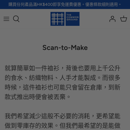
Skip
購買任何產品滿HK$400即享免運費優惠。優惠條款細則適用。
to
content
全部品牌
全部配飾
全部寵物用品
全部生活用品
A - G
手袋
服裝
家居用品及餐具
Scan-to-Make
H - R
首飾
配飾
健康及防護
S - Z
徽章及胸針
玩具
個人護理
就算簡單如一件裇衫，背後也要用上千公升
的食水、紡織物料、人手才能製成。而很多
小袋及錢包
健康生活
時候，這件裇衫也可能只會留在倉庫，到新
Shoes
款式推出時便會被丟棄。
襪子
我們希望減少這般不必要的消耗，更希望能
做到零庫存的效果。但我們最希望的是能做