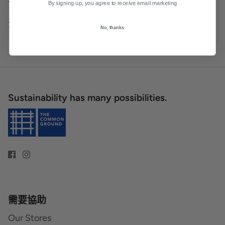
裡給你天然去角質用途。
By signing up, you agree to receive email marketing
淨重：100克
No, thanks
Sustainability has many possibilities.
需要協助
Our Stores