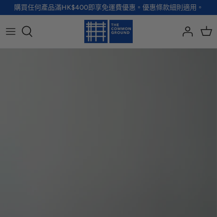
Skip
購買任何產品滿HK$400即享免運費優惠。優惠條款細則適用。
to
content
全部品牌
全部配飾
全部寵物用品
全部生活用品
A - G
手袋
服裝
家居用品及餐具
H - R
首飾
配飾
健康及防護
S - Z
徽章及胸針
玩具
個人護理
小袋及錢包
健康生活
Shoes
襪子