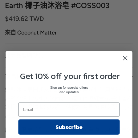
Earth 椰子油沐浴皂 #COSS003
$419.62 TWD
來自
Coconut Matter
此商品暫時缺貨
Get 10% off your first order
商品詳情
Sign up for special offers
這款沐浴皂聞起來像甜椰子，因為我們使用所羅門群
and updates
島的奇蹟椰奶和天然雨水。這個保濕純素椰子油香為
您提供光滑清潔的皮膚，使你擁有具奶油般柔滑的效
果......
Subscribe
所有的肥皂系列都裝在一個非常可重複使用的肥皂袋