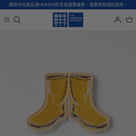
Skip
購買任何產品滿HK$400即享免運費優惠。優惠條款細則適用。
to
content
全部品牌
全部配飾
全部寵物用品
全部生活用品
A - G
手袋
服裝
家居用品及餐具
H - R
首飾
配飾
健康及防護
S - Z
徽章及胸針
玩具
個人護理
小袋及錢包
健康生活
Shoes
襪子