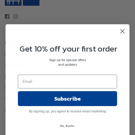
需要協助
Get 10% off your first order
Our Stores
Sign up for special offers
and updates
聯絡我們
配送政策
退貨政策
Subscribe
條款及細則
隱私政策
By signing up, you agree to receive email marketing
No, thanks