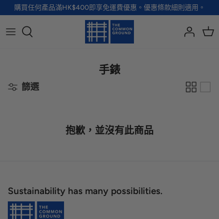
Skip
購買任何產品滿HK$400即享免運費優惠。優惠條款細則適用。
to
content
全部品牌
全部配飾
全部寵物用品
全部生活用品
A - G
手袋
服裝
家居用品及餐具
手錶
篩選
H - R
首飾
配飾
健康及防護
S - Z
徽章及胸針
玩具
個人護理
抱歉，並沒有此商品
小袋及錢包
健康生活
Shoes
襪子
Sustainability has many possibilities.