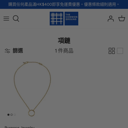
Skip
購買任何產品滿HK$400即享免運費優惠。優惠條款細則適用。
to
content
全部品牌
全部配飾
全部寵物用品
全部生活用品
A - G
手袋
服裝
家居用品及餐具
項鏈
篩選
1 件商品
H - R
首飾
配飾
健康及防護
S - Z
徽章及胸針
玩具
個人護理
小袋及錢包
健康生活
Shoes
襪子
Purpose Jewelry