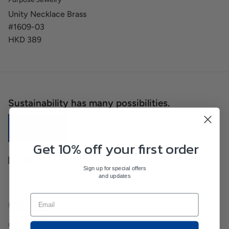
Unity Necklace Brass
#1609-03
HKD 389
Sustainability has many possibilities.
Get 10% off your first order
Sign up for special offers
and updates
需要協助
Our Stores