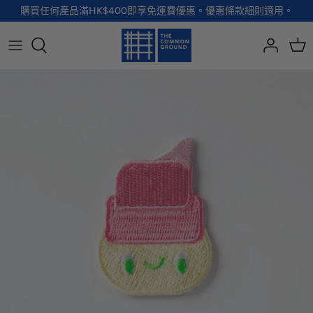
Skip
購買任何產品滿HK$400即享免運費優惠。優惠條款細則適用。
to
content
全部品牌
全部配飾
全部寵物用品
全部生活用品
A - G
手袋
服裝
家居用品及餐具
H - R
首飾
配飾
健康及防護
S - Z
徽章及胸針
玩具
個人護理
小袋及錢包
健康生活
Shoes
襪子