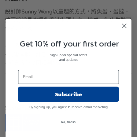
設計師Sunny Wong以童趣的方式，將魚蛋、蛋撻、
燒賣等常見的經典香港街頭小吃，變成一隻隻生動可
愛的小生物。
Get 10% off your first order
- 刺綉燙章
- 藝術家聯乘計劃
Sign up for special offers
and updates
- 部分收益將回饋創作者
Subscribe
Sustainability has many possibilities.
By signing up, you agree to receive email marketing
No, thanks