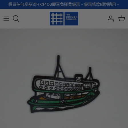
Skip
購買任何產品滿HK$400即享免運費優惠。優惠條款細則適用。
to
content
全部品牌
全部配飾
全部寵物用品
全部生活用品
A - G
手袋
服裝
家居用品及餐具
H - R
首飾
配飾
健康及防護
S - Z
徽章及胸針
玩具
個人護理
小袋及錢包
健康生活
Shoes
襪子