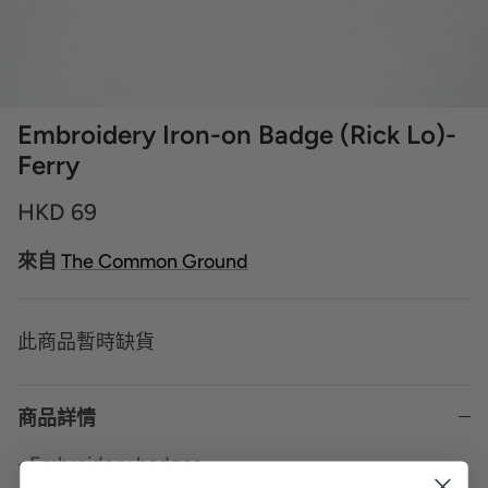
Embroidery Iron-on Badge (Rick Lo)-
Ferry
HKD 69
來自
The Common Ground
此商品暫時缺貨
商品詳情
- Embroidery badges