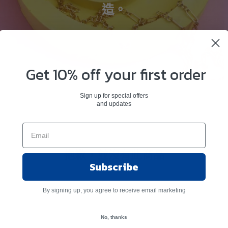
造。
Get 10% off your first order
Sign up for special offers
and updates
抱歉，並沒有此商品
Subscribe
By signing up, you agree to receive email marketing
No, thanks