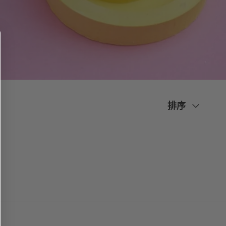
排
排序
序
方
式