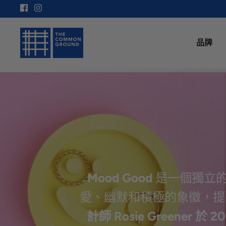
Skip
to
content
品牌
Mood Good
是一個獨立
愛、幽默和積極的象徵，提
計師 Rosie Green