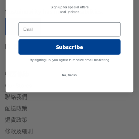
Sign up for special offers
Sustainability has many possibilities.
and updates
Subscribe
By signing up, you agree to receive email marketing
需要協助
No, thanks
Our Stores
聯絡我們
配送政策
退貨政策
條款及細則