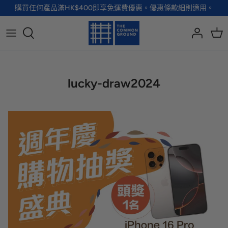
Skip
購買任何產品滿HK$400即享免運費優惠。優惠條款細則適用。
to
content
全部品牌
全部配飾
全部寵物用品
全部生活用品
A - G
手袋
服裝
家居用品及餐具
lucky-draw2024
H - R
首飾
配飾
健康及防護
S - Z
徽章及胸針
玩具
個人護理
小袋及錢包
健康生活
Shoes
襪子