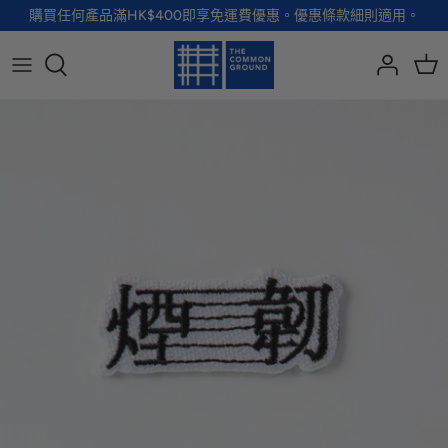
Skip
購買任何產品滿HK$400即享免運費優惠。優惠條款細則適用。
to
content
全部品牌
全部配飾
全部寵物用品
全部生活用品
A - G
手袋
服裝
家居用品及餐具
H - R
首飾
配飾
健康及防護
S - Z
徽章及胸針
玩具
個人護理
小袋及錢包
健康生活
Shoes
襪子